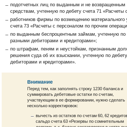
подотчетных лиц по выданным и не возвращенным
средствам, учтенную по дебету счета 71 «Расчеты
работников фирмы по возмещению материального 
счета 73 «Расчеты с персоналом по прочим операц
по выданным беспроцентным займам, учтенную по д
разными дебиторами и кредиторами»;
по штрафам, пеням и неустойкам, признанным дол
решения суда об их взыскании, учтенную по дебету
дебиторами и кредиторами».
Внимание
Перед тем, как заполнять строку 1230 баланса и
суммировать дебетовые остатки по счетам,
участвующим в ее формировании, нужно сделать
несколько корректировок:
вычесть из остатков по счетам 60, 62 кредито
сальдо счета 63 «Резервы по сомнительным
долгам», т. к. баланс составляется в нетто-оц