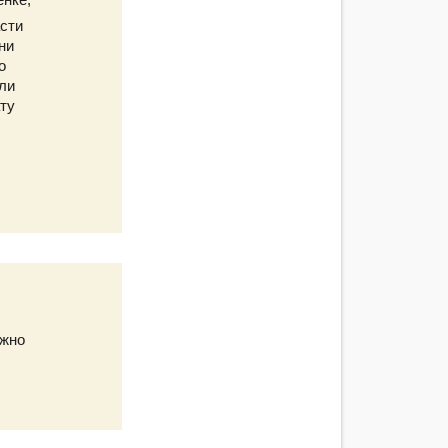
асти
ни
о
сли
ту
ожно