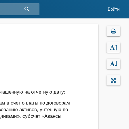
search
Войти
огашенную на отчетную дату:
м в счет оплаты по договорам
зованию активов, учтенную по
дчиками», субсчет «Авансы