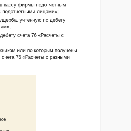
 в кассу фирмы подотчетным
 с подотчетными лицами»;
ущерба, учтенную по дебету
иям»;
ебету счета 76 «Расчеты с
жником или по которым получены
 счета 76 «Расчеты с разными
вое
енке;