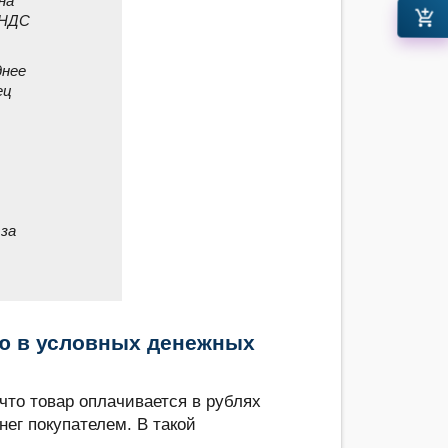
на
add_shopping_cart
 НДС
днее
ец
 за
ую в условных денежных
что товар оплачивается в рублях
нег покупателем. В такой