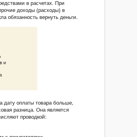
редствами в расчетах. При
прочие доходы (расходы) в
кла обязанность вернуть деньги.
о
в и
а
а дату оплаты товара больше,
совая разница. Она является
числяют проводкой: