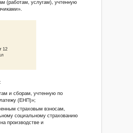
ам (работам, услугам), учтенную
зчиками».
т 12
кл
:
гам и сборам, учтенную по
латежу (ЕНП)»;
енным страховым взносам,
льному социальному страхованию
 на производстве и