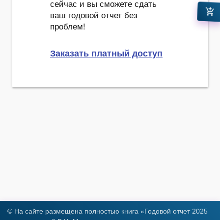
сейчас и вы сможете сдать
add_shopping_cart
ваш годовой отчет без
проблем!
Заказать платный доступ
© На сайте размещена полностью книга «Годовой отчет 2025