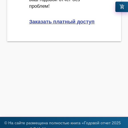
проблем!
add_shopping_cart
Заказать платный доступ
© На сайте размещена полностью книга «Годовой отчет 2025