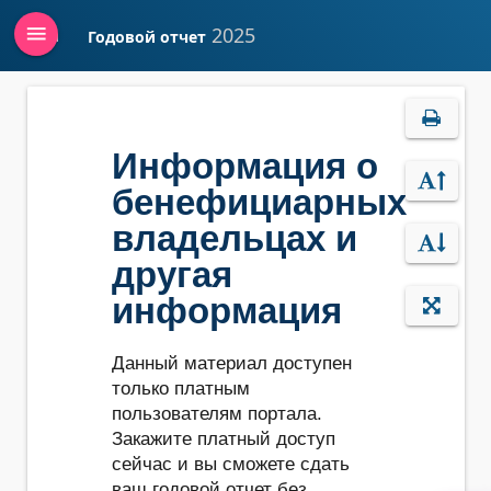
menu
2025
Годовой отчет
Войти
Информация о
бенефициарных
владельцах и
другая
информация
Данный материал доступен
только платным
пользователям портала.
Закажите платный доступ
сейчас и вы сможете сдать
ваш годовой отчет без