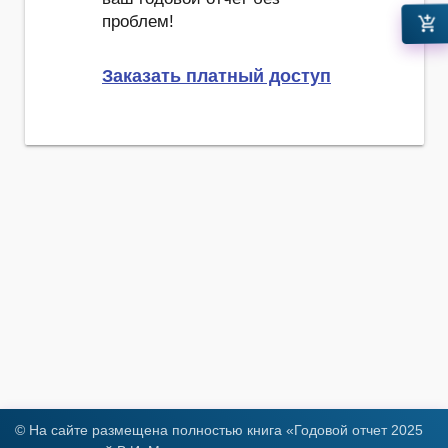
проблем!
add_shopping_cart
Заказать платный доступ
© На сайте размещена полностью книга «Годовой отчет 2025