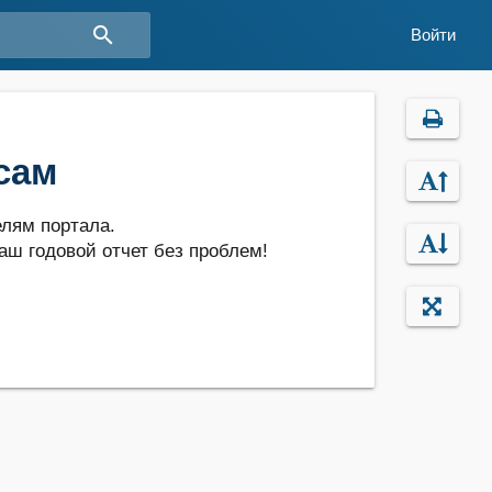
search
Войти
сам
лям портала.
аш годовой отчет без проблем!