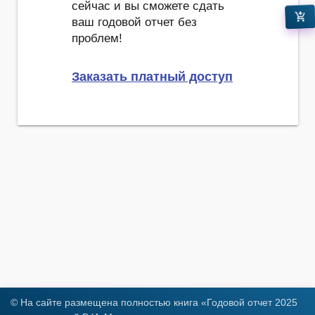
сейчас и вы сможете сдать
add_shopping_cart
ваш годовой отчет без
проблем!
Заказать платный доступ
© На сайте размещена полностью книга «Годовой отчет 2025