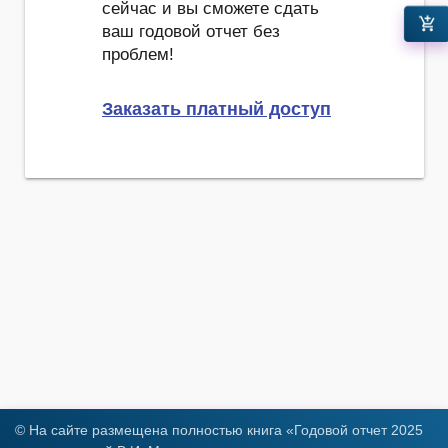
сейчас и вы сможете сдать
add_shopping_cart
ваш годовой отчет без
проблем!
Заказать платный доступ
© На сайте размещена полностью книга «Годовой отчет 2025