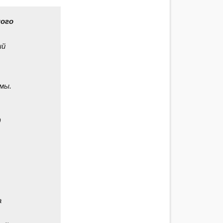
ного
ый
мы.
0
а