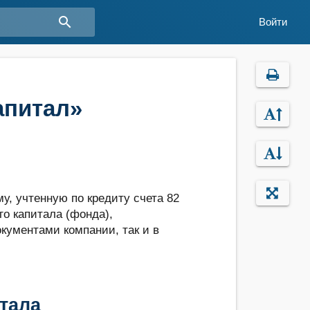
search
Войти
апитал»
у, учтенную по кредиту счета 82
го капитала (фонда),
окументами компании, так и в
тала