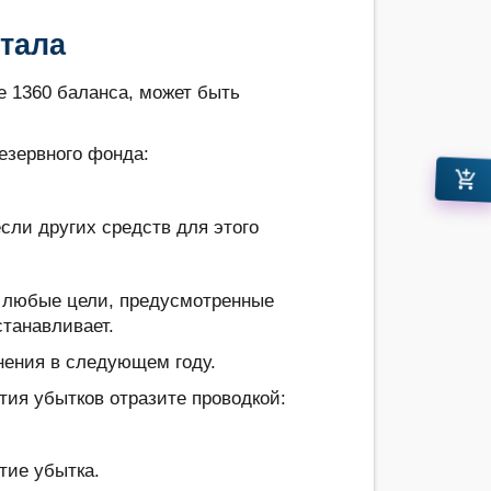
тала
е 1360 баланса, может быть
езервного фонда:
add_shopping_cart
сли других средств для этого
а любые цели, предусмотренные
станавливает.
лнения в следующем году.
тия убытков отразите проводкой:
тие убытка.