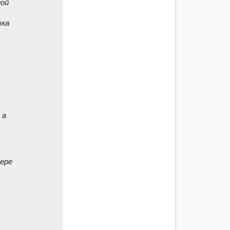
ной
тка
 а
ере