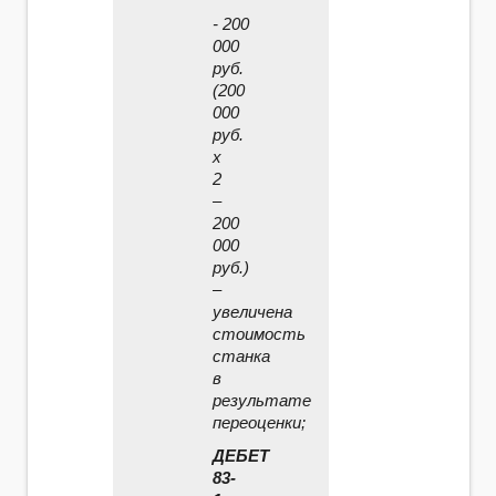
- 200
000
руб.
(200
000
руб.
x
2
–
200
000
руб.)
–
увеличена
стоимость
станка
в
результате
переоценки;
ДЕБЕТ
83-