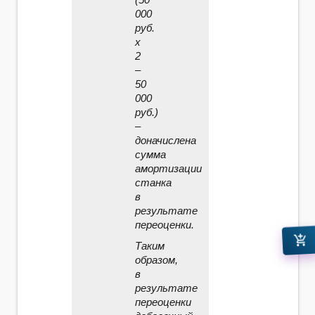
000
руб.
x
2
–
50
000
руб.)
–
доначислена
сумма
амортизации
станка
в
результате
переоценки.
add_shopping_cart
Таким
образом,
в
результате
переоценки