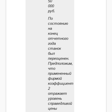
50
000
руб.
По
состоянию
на
конец
отчетного
года
станок
был
переоценен.
Предположим,
что
примененный
фирмой
коэффициент
2
отражает
уровень
справедливой
цены