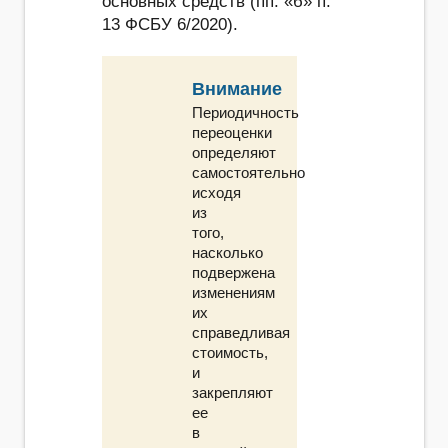
основных средств (пп. «б» п.
13 ФСБУ 6/2020).
Внимание
Периодичность
переоценки
определяют
самостоятельно
исходя
из
того,
насколько
подвержена
изменениям
их
справедливая
стоимость,
и
закрепляют
ее
в