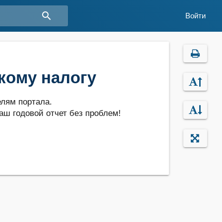
search
Войти
кому налогу
лям портала.
аш годовой отчет без проблем!